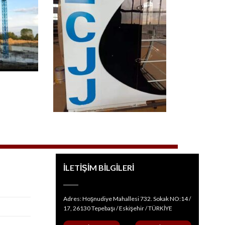
İLETİŞİM BİLGİLERİ
Adres: Hoşnudiye Mahallesi 732. Sokak NO:14 /
17, 26130 Tepebaşı / Eskişehir / TÜRKİYE