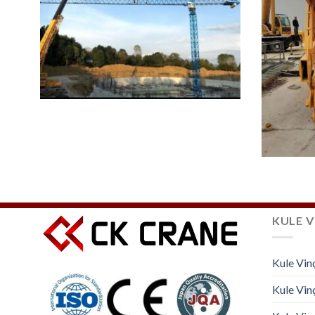
KULE V
Kule Vin
Kule Vinç