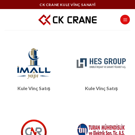
Skip
CK CRANE KULE VİNÇ SANAYİ
to
content
Kule Vinç Satış
Kule Vinç Satış