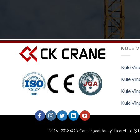
KULE V
Kule Vin
Kule Vinç
Kule Vin
Kule Vinç
2016 - 2023 © Ck Cane İnşaat Sanayi Ticaret Ltd. Şti.