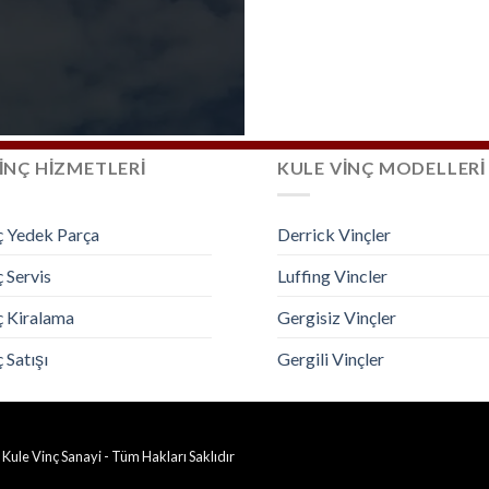
İNÇ HİZMETLERİ
KULE VİNÇ MODELLERİ
ç Yedek Parça
Derrick Vinçler
 Servis
Luffing Vincler
ç Kiralama
Gergisiz Vinçler
 Satışı
Gergili Vinçler
 Kule Vinç Sanayi - Tüm Hakları Saklıdır