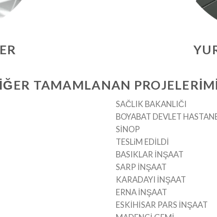
LER
YUR
IĞER TAMAMLANAN PROJELERIM
SAČLIK BAKANLIČI
BOYABAT DEVLET HASTANE
SİNOP
TESLiM EDİLDİ
BASIKLAR İNŞAAT
SARP İNŞAAT
KARADAYI İNŞAAT
ERNA İNŞAAT
ESKİHİSAR PARS İNŞAAT