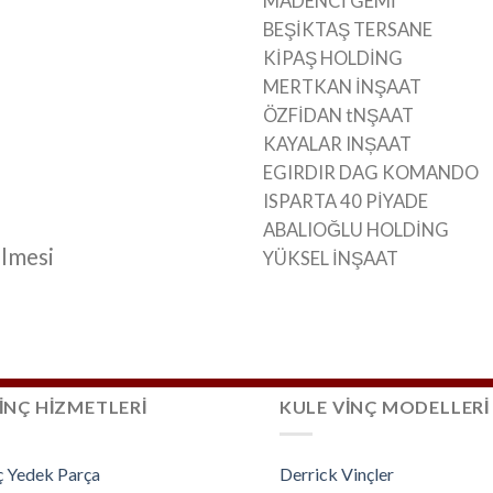
MADENCİ GEMİ
BEŞİKTAŞ TERSANE
KİPAŞ HOLDİNG
MERTKAN İNŞAAT
ÖZFİDAN tNŞAAT
KAYALAR INȘAAT
EGIRDIR DAG KOMANDO
ISPARTA 40 PİYADE
ABALIOĞLU HOLDİNG
ülmesi
YÜKSEL İNŞAAT
İNÇ HİZMETLERİ
KULE VİNÇ MODELLERİ
ç Yedek Parça
Derrick Vinçler