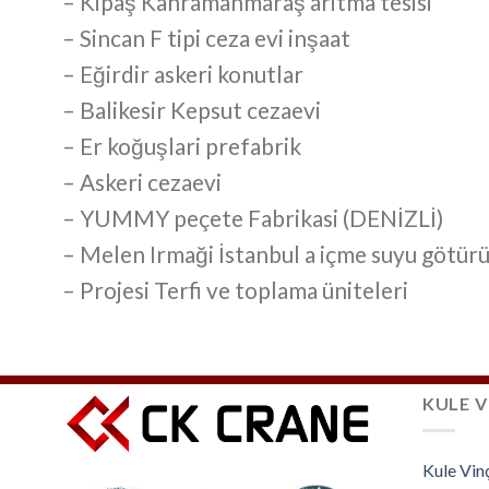
– Kipaş Kahramanmaraş aritma tesisi
– Sincan F tipi ceza evi inşaat
– Eğirdir askeri konutlar
– Balikesir Kepsut cezaevi
– Er koğuşlari prefabrik
– Askeri cezaevi
– YUMMY peçete Fabrikasi (DENİZLİ)
– Melen Irmaği İstanbul a içme suyu götür
– Projesi Terfi ve toplama üniteleri
KULE V
Kule Vin