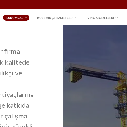
KURUMSAL
KULE VINÇ HIZMETLERI
VİNÇ MODELLERİ
r firma
k kalitede
likçi ve
htiyaçlarına
eğe katkıda
ir çalışma
için sürekli