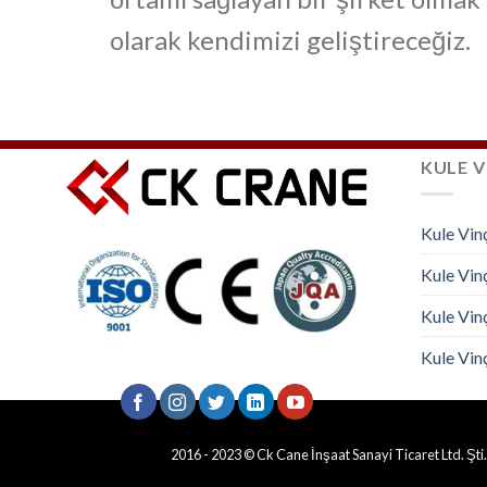
olarak kendimizi geliştireceğiz.
KULE V
Kule Vin
Kule Vinç
Kule Vin
Kule Vinç
2016 - 2023 © Ck Cane İnşaat Sanayi Ticaret Ltd. Şti.