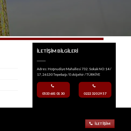
İLETİŞİM BİLGİLERİ
Adres: Hoşnudiye Mahallesi 732. Sokak NO:14 /
17, 26130 Tepebaşı / Eskişehir / TÜRKİYE
0533 681 01 30
0222 320 29 57
ILETIŞIM