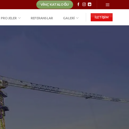
VINÇ KATALOĞU
İLETİŞİM
PROJELER
REFERANSLAR
GALERI