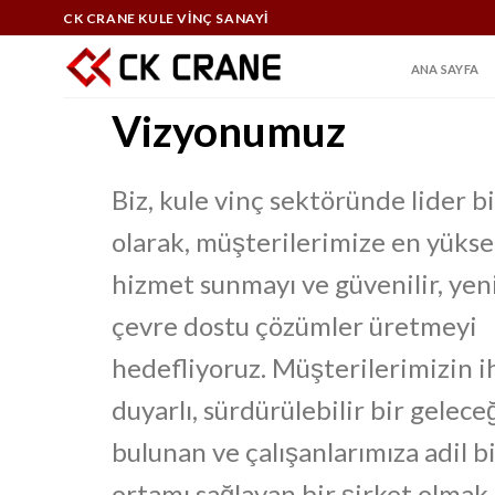
Skip
CK CRANE KULE VİNÇ SANAYİ
to
content
ANA SAYFA
Vizyonumuz
Biz, kule vinç sektöründe lider bi
olarak, müşterilerimize en yükse
hizmet sunmayı ve güvenilir, yeni
çevre dostu çözümler üretmeyi
hedefliyoruz. Müşterilerimizin i
duyarlı, sürdürülebilir bir gelec
bulunan ve çalışanlarımıza adil b
ortamı sağlayan bir şirket olmak 