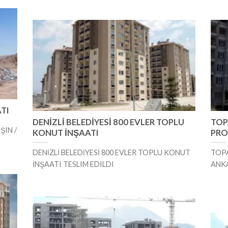
ATI
DENİZLİ BELEDİYESİ 800 EVLER TOPLU
TOP
ŞIN /
KONUT İNŞAATI
PRO
DENİZLİ BELEDİYESİ 800 EVLER TOPLU KONUT
TOPA
İNŞAATI TESLIM EDILDI
ANKA