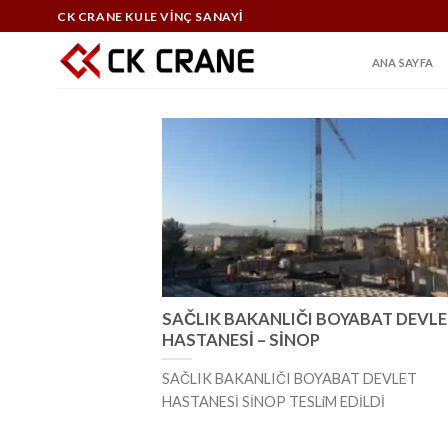
Skip
CK CRANE KULE VİNÇ SANAYİ
to
content
ANA SAYFA
SAČLIK BAKANLIČI BOYABAT DEVL
HASTANESİ – SİNOP
SAČLIK BAKANLIČI BOYABAT DEVLET
HASTANESİ SİNOP TESLiM EDİLDİ