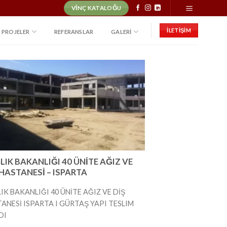
VINÇ KATALOĞU
İLETİŞİM
PROJELER
REFERANSLAR
GALERI
LIK BAKANLIĞI 40 ÜNİTE AĞIZ VE
 HASTANESİ – ISPARTA
IK BAKANLIĞI 40 ÜNİTE AĞIZ VE DİŞ
ANESİ ISPARTA I GÜRTAŞ YAPI TESLIM
DI