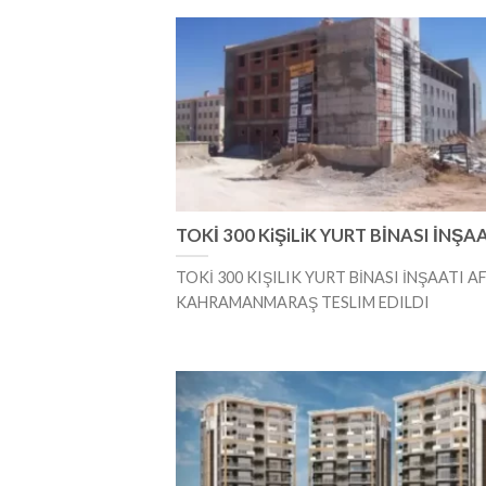
TOKİ 300 KiŞiLiK YURT BİNASI İNŞA
TOKİ 300 KIŞILIK YURT BİNASI İNŞAATI AF
KAHRAMANMARAŞ TESLIM EDILDI