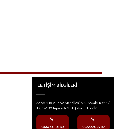
İLETİŞİM BİLGİLERİ
Adres: Hoşnudiye Mahallesi 732. Sokak NO:14 /
17, 26130 Tepebaşı / Eskişehir / TÜRKİYE
0533 681 01 30
0222 320 29 57