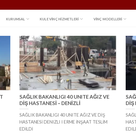
KURUMSAL
KULE VINÇ HIZMETLERI
VİNÇ MODELLERİ
ET
SAĞLIK BAKANLIGI 40 UNITE AĞIZ VE
SAĞ
DİŞ HASTANESİ – DENİZLİ
DİŞ
SAĞLIK BAKANLIGI 40 UNITE AĞIZ VE DİŞ
SAĞL
HASTANESİ DENIZLI I ERME İNŞAAT TESLİM
HAST
EDİLDİ
EDIL